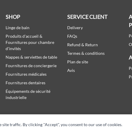
SHOP
SERVICE CLIENT
A
Linge de bain
Delivery
P
Produits d'accueil &
FAQs
Fournitures pour chambre
O
Refund & Return
d'invités
Termes & conditions
A
Nappes & serviettes de table
Plan de site
Fournitures de conciergerie
P
Avis
Fournitures médicales
P
Fournitures dentaires
Équipements de sécurité
industrielle
te traffic. By clicking "Accept", you consent to our use of cookies.