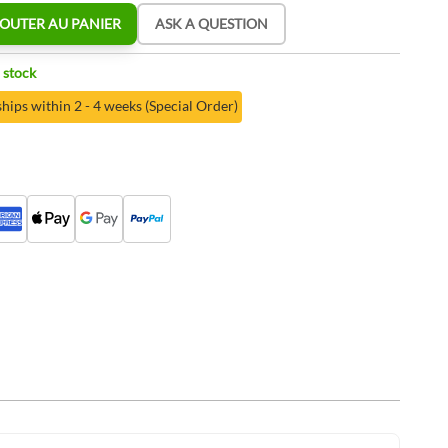
OUTER AU PANIER
ASK A QUESTION
 stock
hips within 2 - 4 weeks (Special Order)