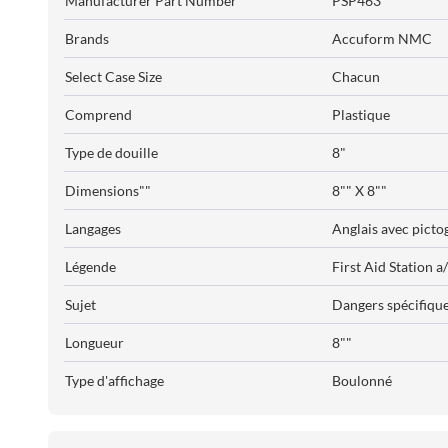
Manufacturer Part Number
PSP463
Brands
Accuform NMC
Select Case Size
Chacun
Comprend
Plastique
Type de douille
8"
Dimensions""
8"" X 8""
Langages
Anglais avec pict
Légende
First Aid Station 
Sujet
Dangers spécifiqu
Longueur
8""
Type d'affichage
Boulonné