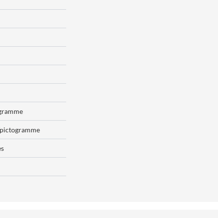
ogramme
a/pictogramme
es