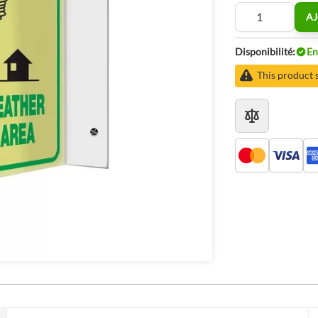
Quantité
AJ
Disponibilité:
En
This product s