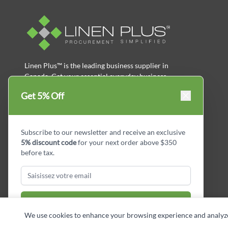
Linen Plus™ is the leading business supplier in
Canada, Get your essential everyday business
supplies for your business and year-round
Get 5% Off
savings.
facebook
Instagram
LinkedIn
X
Pinterest
Subscribe to our newsletter and receive an exclusive
5% discount code
for your next order above $350
before tax.
Subscribe & Get Discount
We use cookies to enhance your browsing experience and analyze si
Copyright © Linen Plus inc. All rights reserved.