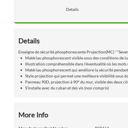
Details
Details
Enseigne de sécurité phosphorescente Projection(MC) ""Sever
Matériau phosphorescent visible sous des conditions de lu
Illustration compréhensible dans l'éventualité où les mots 
Matériau phosphorescent qui améliore la sécurité pendan
Style projection qui permet une meilleure visibilité sous d
Panneau 90D, projection à 90° du mur, visible des deux cô
S'installe avec du ruban et des vis (non compris)
More Info