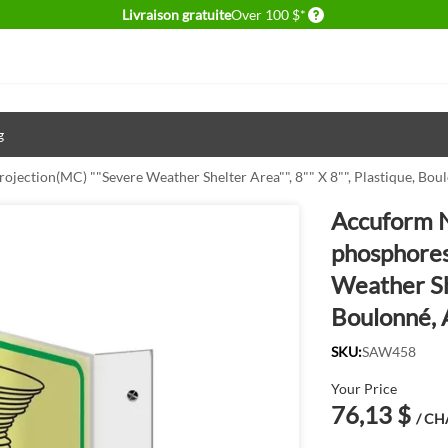
Delivery conditions
Livraison gratuite
Over 100 $*
g
ection(MC) ""Severe Weather Shelter Area"", 8"" X 8"", Plastique, Bou
Accuform N
phosphores
Weather She
Boulonné, 
SKU:
SAW458
Your Price
76,13 $
/ C