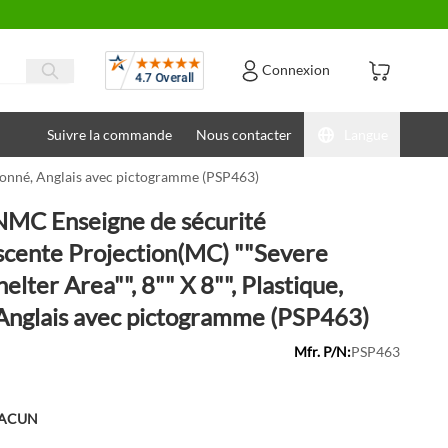
Avis
Connexion
Suivre la commande
Nous contacter
Langue
lonné, Anglais avec pictogramme (PSP463)
MC Enseigne de sécurité
cente Projection(MC) ""Severe
lter Area"", 8"" X 8"", Plastique,
Anglais avec pictogramme (PSP463)
Mfr. P/N:
PSP463
HACUN