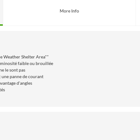
More Info
e Weather Shelter Area""
minosité faible ou brouillée
ne le sont pas
t une panne de courant
avantage d'angles
tés