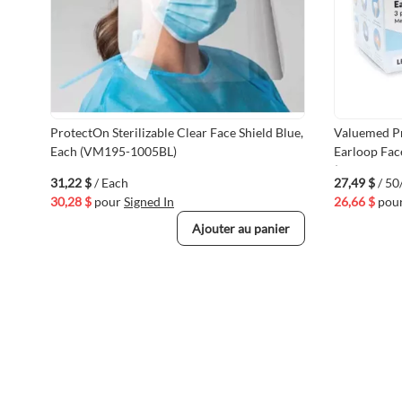
ProtectOn Sterilizable Clear Face Shield Blue,
Valuemed Pr
Each (VM195-1005BL)
Earloop Fac
(VMVMC21
31,22 $
/ Each
27,49 $
/ 50
30,28 $
pour
Signed In
26,66 $
pou
Ajouter au panier