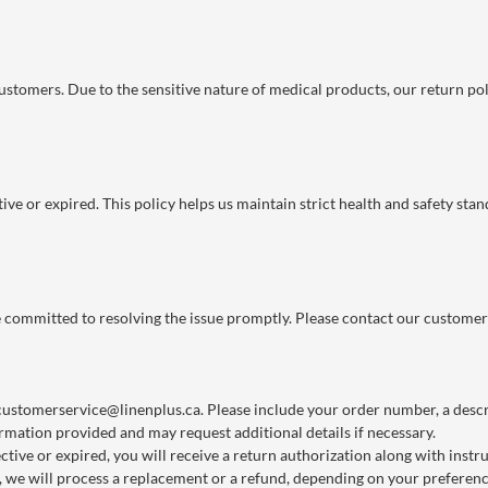
 customers. Due to the sensitive nature of medical products, our return po
ve or expired. This policy helps us maintain strict health and safety stan
re committed to resolving the issue promptly. Please contact our customer
customerservice@linenplus.ca
. Please include your order number, a descri
rmation provided and may request additional details if necessary.
ctive or expired, you will receive a return authorization along with instr
we will process a replacement or a refund, depending on your preference