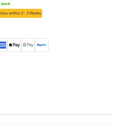
 stock
ships within 2– 3 Weeks