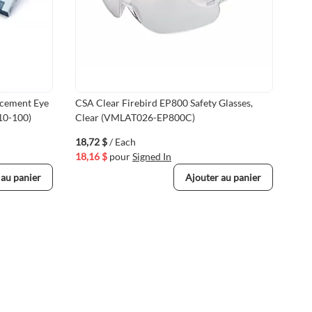
acement Eye
CSA Clear Firebird EP800 Safety Glasses,
Cro
10-100)
Clear (VMLAT026-EP800C)
3/4
18,72 $
/ Each
209
18,16 $
pour
Signed In
203
 au panier
Ajouter au panier