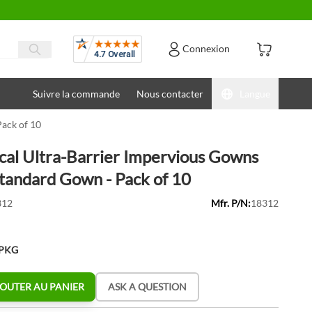
Avis
Connexion
Suivre la commande
Nous contacter
Langue
ack of 10
l Ultra-Barrier Impervious Gowns
Standard Gown - Pack of 10
12
Mfr. P/N:
18312
/PKG
OUTER AU PANIER
ASK A QUESTION