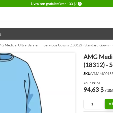
Delivery conditions
Livraison gratuite
Over 100 $*
g
G Medical Ultra-Barrier Impervious Gowns (18312) - Standard Gown - P
AMG Medica
(18312) - 
SKU:
VMAMG0183
Your Price
94,63 $
/ 10
Quantité
AJ