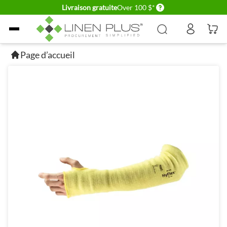
Delivery conditions
Livraison gratuite
Over 100 $*
Allez au contenu
Page d’accueil