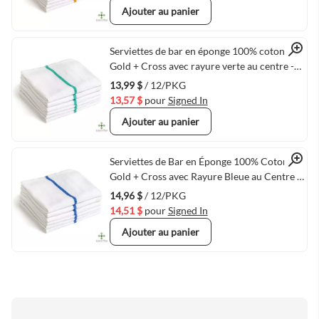
Ajouter au panier
Quick View
Serviettes de bar en éponge 100% coton
Gold + Cross avec rayure verte au centre -
16" x 19" - Pack de 12
13,99 $
/ 12/PKG
13,57 $
pour
Signed In
Ajouter au panier
Quick View
Serviettes de Bar en Éponge 100% Coton
Gold + Cross avec Rayure Bleue au Centre -
16" x 19" - Pack de 12
14,96 $
/ 12/PKG
14,51 $
pour
Signed In
Ajouter au panier