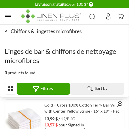
Delivery conditions
Livraison gratuite
Over 100 $*
Allez au contenu
<
Chiffons & lingettes microfibres
Linges de bar & chiffons de nettoyage
microfibres
3
products found.
Filtres
Sort by
Afficher en
Quick View
Gold + Cross 100% Cotton Terry Bar Wipes
with Center Yellow Stripe - 16" x 19" - Pack
of 12
13,99 $
/ 12/PKG
13,57 $
pour
Signed In