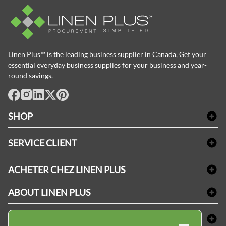
Linen Plus™ is the leading business supplier in Canada, Get your
essential everyday business supplies for your business and year-
round savings.
facebook
Instagram
LinkedIn
X
Pinterest
SHOP
Linge de bain
SERVICE CLIENT
Produits d'accueil & Fournitures pour chambre d'invités
Delivery
Nappes & serviettes de table
ACHETER CHEZ LINEN PLUS
FAQs
Fournitures de conciergerie
Politique d'alignement des prix
Refund & Return
ABOUT LINEN PLUS
Fournitures médicales
Options de paiement
Termes & conditions
Fournitures dentaires
Profil d'entreprise
CONNECTER
Plan de site
Équipements de sécurité industrielle
Privacy Policy