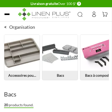
Delivery conditions
Livraison gratuite
Over 100 $*
Allez au contenu
<
Organisation
Accessoires pour bacs
Bacs
Bacs à composite
Bacs
20
products found.