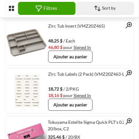
Filtres
Sort by
Afficher en
Quick View
Zirc Tub Insert (VMZ20Z465)
48,25 $
/ Each
46,80 $
pour
Signed In
Ajouter au panier
Quick View
Zirc Tub Labels (2 Pack) (VMZ20Z463-LBL)
18,72 $
/ 2/PKG
18,16 $
pour
Signed In
Ajouter au panier
Quick View
Tokuyama Estelite Sigma Quick PLT's 0.2g x
20/box, C2
325,46 $
/ 20/BX