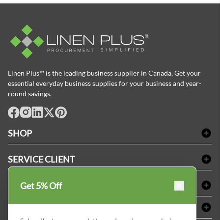
Linen Plus™ is the leading business supplier in Canada, Get your
essential everyday business supplies for your business and year-
round savings.
facebook
Instagram
LinkedIn
X
Pinterest
SHOP
Linge de bain
SERVICE CLIENT
Produits d'accueil & Fournitures pour chambre d'invités
Delivery
Nappes & serviettes de table
ACHETER CHEZ LINEN PLUS
Get 5% Off
FAQs
Fournitures de conciergerie
Politique d'alignement des prix
Refund & Return
ABOUT LINEN PLUS
Fournitures médicales
Options de paiement