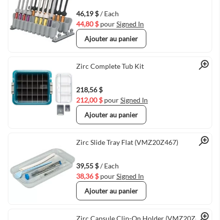
Quick View
46,19 $
/ Each
44,80 $
pour
Signed In
Ajouter au panier
Quick View
Zirc Complete Tub Kit
218,56 $
212,00 $
pour
Signed In
Ajouter au panier
Quick View
Zirc Slide Tray Flat (VMZ20Z467)
39,55 $
/ Each
38,36 $
pour
Signed In
Ajouter au panier
Zirc Capsule Clip-On Holder (VMZ20Z476)