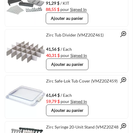
91,29 $
/ KIT
88,55 $
pour
Signed In
Ajouter au panier
Quick View
Zirc Tub Divider (VMZ20Z461)
41,56 $
/ Each
40,31 $
pour
Signed In
Ajouter au panier
Quick View
Zirc Safe-Lok Tub Cover (VMZ20Z459)
61,64 $
/ Each
59,79 $
pour
Signed In
Ajouter au panier
Zirc Syringe 20-Unit Stand (VMZ20Z487)