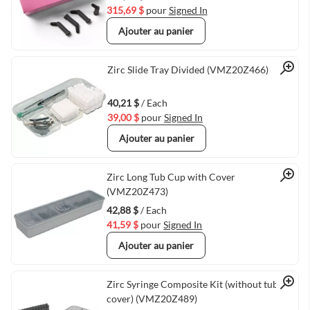
315,69 $
pour
Signed In
Ajouter au panier
Quick View
Zirc Slide Tray Divided (VMZ20Z466)
40,21 $
/ Each
39,00 $
pour
Signed In
Ajouter au panier
Quick View
Zirc Long Tub Cup with Cover
(VMZ20Z473)
42,88 $
/ Each
41,59 $
pour
Signed In
Ajouter au panier
Quick View
Zirc Syringe Composite Kit (without tub and
cover) (VMZ20Z489)