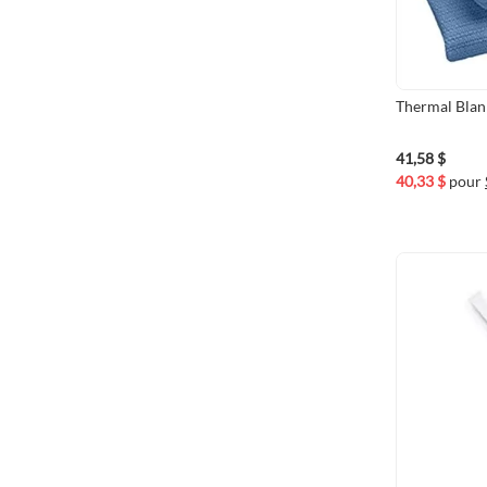
Thermal Blan
41,58 $
40,33 $
pour