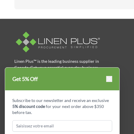
Linen Plus™ is the leading business supplier in
Canada, Get your essential everyday business
supplies for your business and year-round
Get 5% Off
savings.
facebook
Instagram
LinkedIn
X
Pinterest
Subscribe to our newsletter and receive an exclusive
5% discount code
for your next order above $350
before tax.