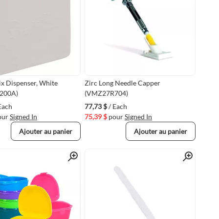
ix Dispenser, White
Zirc Long Needle Capper
200A)
(VMZ27R704)
Each
77,73 $
/ Each
our
Signed In
75,39 $
pour
Signed In
Ajouter au panier
Ajouter au panier
Quick View
Quick View