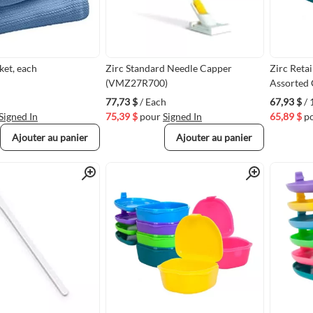
ket, each
Zirc Standard Needle Capper
Zirc Reta
(VMZ27R700)
Assorted 
77,73 $
/ Each
67,93 $
/
Signed In
75,39 $
pour
Signed In
65,89 $
p
Ajouter au panier
Ajouter au panier
Quick View
Quick View