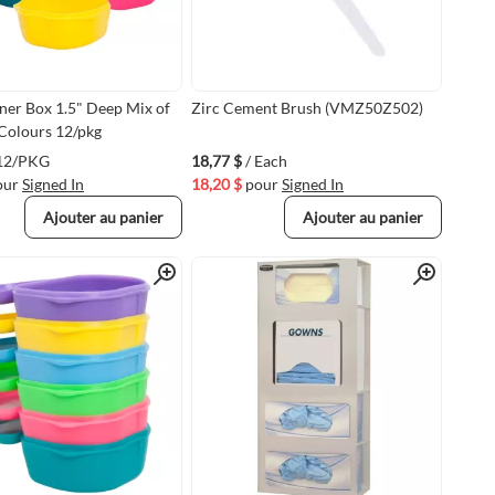
iner Box 1.5" Deep Mix of
Zirc Cement Brush (VMZ50Z502)
Colours 12/pkg
 12/PKG
18,77 $
/ Each
our
Signed In
18,20 $
pour
Signed In
Ajouter au panier
Ajouter au panier
Quick View
Quick View