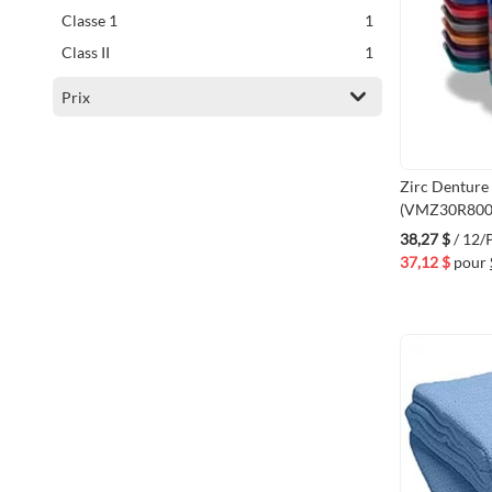
article
Classe 1
1
article
Class II
1
Prix
Zirc Denture 
(VMZ30R800
38,27 $
/ 12
37,12 $
pour