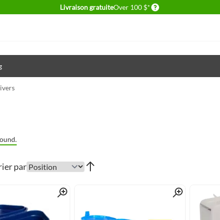
Delivery conditions
Livraison gratuite
Over 100 $*
g
ivers
ound.
rier par
Quick View
Quick View