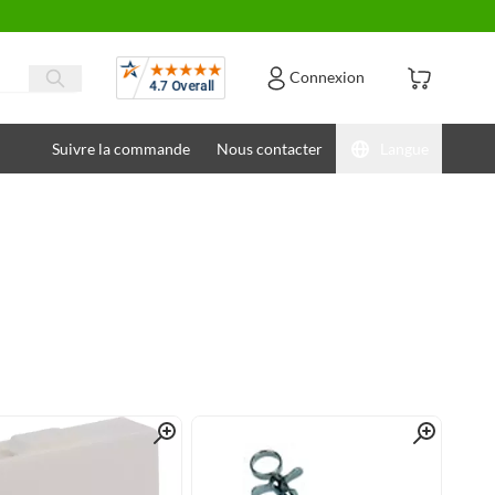
Avis
Connexion
Suivre la commande
Nous contacter
Langue
Quick View
Quick View