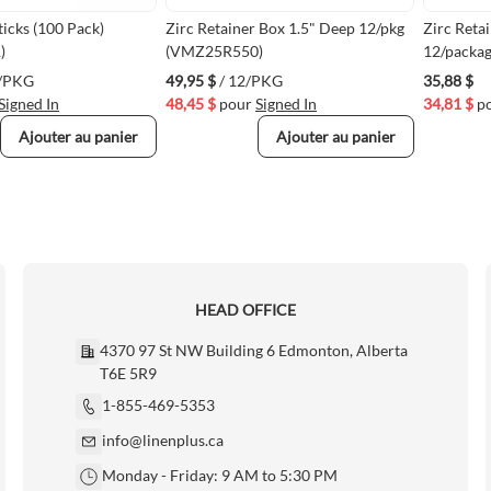
ticks (100 Pack)
Zirc Retainer Box 1.5" Deep 12/pkg
Zirc Reta
)
(VMZ25R550)
12/packa
0/PKG
49,95 $
/ 12/PKG
35,88 $
Signed In
48,45 $
pour
Signed In
34,81 $
p
Ajouter au panier
Ajouter au panier
HEAD OFFICE
4370 97 St NW Building 6 Edmonton, Alberta
T6E 5R9
1-855-469-5353
info@linenplus.ca
Monday - Friday: 9 AM to 5:30 PM