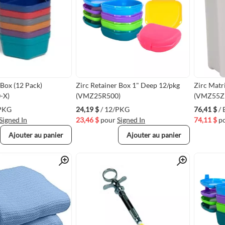
Box (12 Pack)
Zirc Retainer Box 1" Deep 12/pkg
Zirc Matr
-X)
(VMZ25R500)
(VMZ55Z
/PKG
24,19 $
/ 12/PKG
76,41 $
/ 
Signed In
23,46 $
pour
Signed In
74,11 $
p
Ajouter au panier
Ajouter au panier
Quick View
Quick View