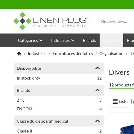
Allez au contenu
Rechercher
Catégories
Industries
Brands
Deals
Blo
/
Industries
/
Fournitures dentaires
/
Organisation
/
D
Affiner les options
Disponibilité
Divers
articles
In stock only
12
12
products f
Brands
articles
Zirc
5
T
Liste
Afficher en
articles
ENCON
4
Classe du dispositif médical
articles
Classe II
2