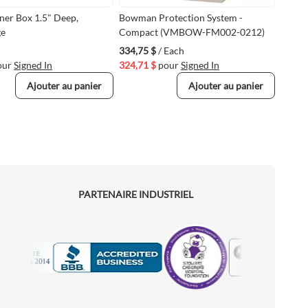
iner Box 1.5" Deep,
Bowman Protection System -
ge
Compact (VMBOW-FM002-0212)
334,75 $
/ Each
our
Signed In
324,71 $
pour
Signed In
Ajouter au panier
Ajouter au panier
PARTENAIRE INDUSTRIEL
Motorola
Accredited Manufacturer