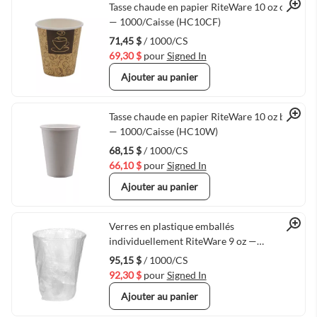
Quick View
Tasse chaude en papier RiteWare 10 oz café
— 1000/Caisse (HC10CF)
71,45 $
/ 1000/CS
69,30 $
pour
Signed In
Ajouter au panier
Quick View
Tasse chaude en papier RiteWare 10 oz blanc
— 1000/Caisse (HC10W)
68,15 $
/ 1000/CS
66,10 $
pour
Signed In
Ajouter au panier
Quick View
Verres en plastique emballés
individuellement RiteWare 9 oz —
1000/Caisse
95,15 $
/ 1000/CS
92,30 $
pour
Signed In
Ajouter au panier