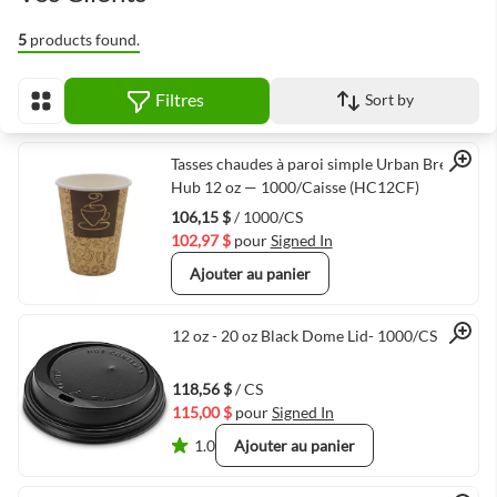
5
products found.
Filtres
Sort by
Afficher en
Quick View
Tasses chaudes à paroi simple Urban Brew
Hub 12 oz — 1000/Caisse (HC12CF)
106,15 $
/ 1000/CS
102,97 $
pour
Signed In
Ajouter au panier
Quick View
12 oz - 20 oz Black Dome Lid- 1000/CS
118,56 $
/ CS
115,00 $
pour
Signed In
1.0
Ajouter au panier