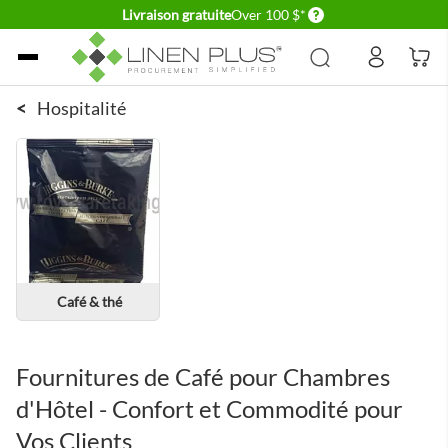
Delivery conditions
Livraison gratuite
Over 100 $*
Allez au contenu
<
Hospitalité
Café & thé
Fournitures de Café pour Chambres
d'Hôtel - Confort et Commodité pour
Vos Clients