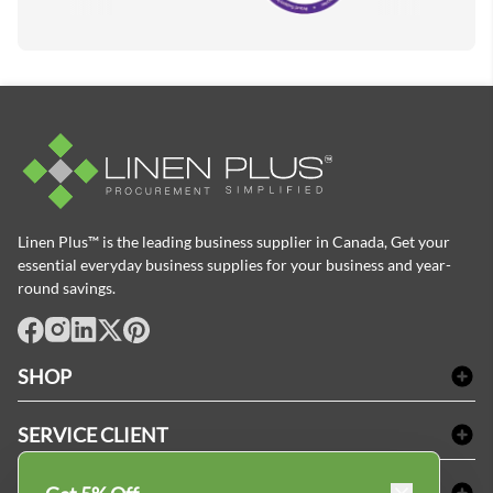
Linen Plus™ is the leading business supplier in Canada, Get your
essential everyday business supplies for your business and year-
round savings.
facebook
Instagram
LinkedIn
X
Pinterest
SHOP
Linge de bain
SERVICE CLIENT
Produits d'accueil & Fournitures pour chambre d'invités
Delivery
Nappes & serviettes de table