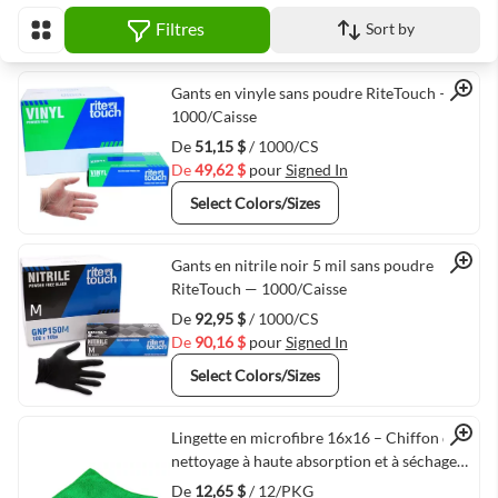
Filtres
Sort by
Afficher en
Quick View
Gants en vinyle sans poudre RiteTouch —
1000/Caisse
De
51,15 $
/ 1000/CS
De
49,62 $
pour
Signed In
Select Colors/Sizes
Quick View
Gants en nitrile noir 5 mil sans poudre
RiteTouch — 1000/Caisse
De
92,95 $
/ 1000/CS
De
90,16 $
pour
Signed In
Select Colors/Sizes
Quick View
Lingette en microfibre 16x16 – Chiffon de
nettoyage à haute absorption et à séchage
rapide
De
12,65 $
/ 12/PKG