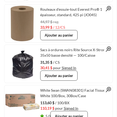
Quick View
Rouleaux d'essuie-tout Everest Pro® 1
épaisseur, standard, 425 pi (JO045)
44,97 $
reg.
33,99 $
/ 12/CS
Ajouter au panier
Quick View
Sacs à ordures noirs Rite Source X-Strong
35x50 basse densité — 100/Caisse
31,35 $
/ CS
30,41 $
pour
Signed In
Ajouter au panier
Quick View
White Swan (SWAN08301) Facial Tissue
White 100/Box, 30Box/Case
113,60 $
/ 100/BX
110,19 $
pour
Signed In
5.0
Ajouter au panier