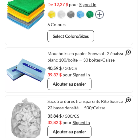
De
12,27 $
pour
Signed In
6
Colours
Select Colors/Sizes
Quick View
Mouchoirs en papier Snowsoft 2 épaisseurs
blanc 100/boîte — 30 boîtes/Caisse
40,59 $
/ 30/CS
39,37 $
pour
Signed In
Ajouter au panier
Quick View
Sacs à ordures transparents Rite Source 20 x
22 basse densité — 500/Caisse
33,84 $
/ 500/CS
32,82 $
pour
Signed In
Ajouter au panier