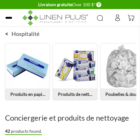
Delivery conditions
Livraison gratuite
Over 100 $*
Allez au contenu
<
Hospitalité
Produits en papier
Produits de nettoyage
Poubelles & doublures
Conciergerie et produits de nettoyage
42
products found.