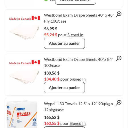
Quick View
Westbond Exam Drape Sheets 40" x 48" 2
Ply 100/case
56,95 $
55,24 $
pour
Signed In
Ajouter au panier
Quick View
Westbond Exam Drape Sheets 40"x 84" 2 ply
100/case
138,56 $
134,40 $
pour
Signed In
Ajouter au panier
Quick View
Wypall L30 Towels 12.5" x 12" 90/pkg x
12pkg/case
165,52 $
160,55 $
pour
Signed In