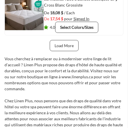
Quick View
Cross Blanc Grossiste
De
18,08 $
/ Each
De
17,54 $
pour
Signed In
4.0
Select Colors/Sizes
Load More
Next Page
Vous cherchez à remplacer ou à moderniser votre linge de lit
d'accueil ? Linen Plus propose des draps d'hôtel de haute qualité et
durables, conçus pour le confort et la durabilité. Visitez-nous sur
ou sur notre boutique en ligne à www.linenplus.ca pour voir les
nombreuses options que nous pouvons offrir et pour passer votre
commande.
Chez Linen Plus, nous pensons que des draps de qualité dans votre
hôtel ou votre spa peuvent faire une énorme différence en offrant
la meilleure expérience à vos clients. Nous allons au-delà des
attentes pour nous associer aux meilleurs fabricants de l'industrie
qui utilisent des matériaux riches pour produire des draps de haute