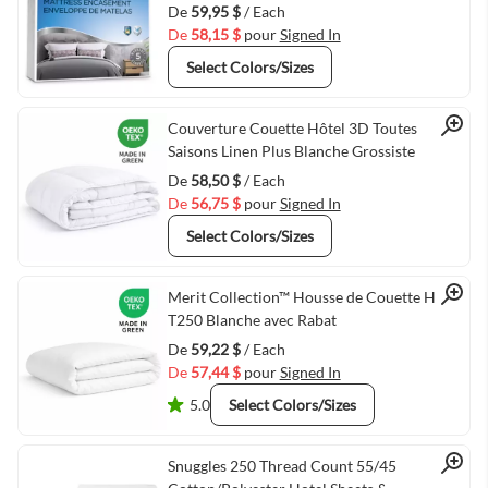
De
59,95 $
/ Each
De
58,15 $
pour
Signed In
Select Colors/Sizes
Quick View
Couverture Couette Hôtel 3D Toutes
Saisons Linen Plus Blanche Grossiste
De
58,50 $
/ Each
De
56,75 $
pour
Signed In
Select Colors/Sizes
Quick View
Merit Collection™ Housse de Couette Hôtel
T250 Blanche avec Rabat
De
59,22 $
/ Each
De
57,44 $
pour
Signed In
5.0
Select Colors/Sizes
Snuggles 250 Thread Count 55/45