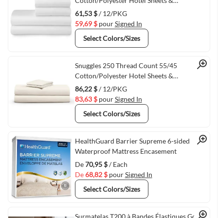
Quick View
Cotton/Polyester Hotel Sheets &
Pillowcases White - 12/PKG
61,53 $
/ 12/PKG
59,69 $
pour
Signed In
Select Colors/Sizes
Quick View
Snuggles 250 Thread Count 55/45
Cotton/Polyester Hotel Sheets &
Pillowcases Beige - 12/PKG
86,22 $
/ 12/PKG
83,63 $
pour
Signed In
Select Colors/Sizes
Quick View
HealthGuard Barrier Supreme 6-sided
Waterproof Mattress Encasement
De
70,95 $
/ Each
De
68,82 $
pour
Signed In
Select Colors/Sizes
Surmatelas T200 à Bandes Élastiques Gold +