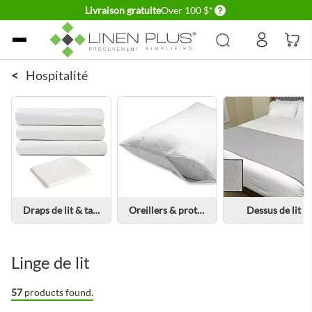
Delivery conditions
Livraison gratuite
Over 100 $*
Allez au contenu
<
Hospitalité
Draps de lit & taies d'oreiller
Oreillers & protecteurs d'oreillers
Dessus de lit
Linge de lit
57
products found.