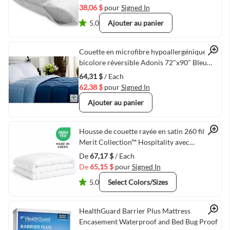
38,06 $
pour
Signed In
5.0
Ajouter au panier
Quick View
Couette en microfibre hypoallergénique
bicolore réversible Adonis 72"x90" Bleu
coin/Royal
64,31 $
/ Each
62,38 $
pour
Signed In
Ajouter au panier
Quick View
Housse de couette rayée en satin 260 fils
Merit Collection™ Hospitality avec
fermeture à rabat | Literie blanche pour
De
67,17 $
/ Each
hôtel
De
65,15 $
pour
Signed In
5.0
Select Colors/Sizes
Quick View
HealthGuard Barrier Plus Mattress
Encasement Waterproof and Bed Bug Proof