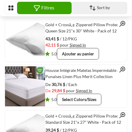
Filtres
Sort by
Afficher en
Quick View
Gold + Crossâ„¢ Zippered Pillow Protector
Queen Size 21"x 30" White - Pack of 12
43,41 $
/ 12/PKG
42,11 $
pour
Signed In
5.0
Ajouter au panier
Quick View
Housse Intégrale Matelas Imperméable Anti-
Punaises Linen Plus Merit Collection
De
30,76 $
/ Each
De
29,84 $
pour
Signed In
5.0
Select Colors/Sizes
Quick View
Gold + Crossâ„¢ Zippered Pillow Protector
Standard Size 21"x 27" White - Pack of 12
39,24 $
/ 12/PKG