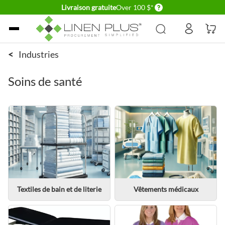
Delivery conditions
Livraison gratuite
Over 100 $*
Allez au contenu
<
Industries
Soins de santé
Textiles de bain et de literie
Vêtements médicaux