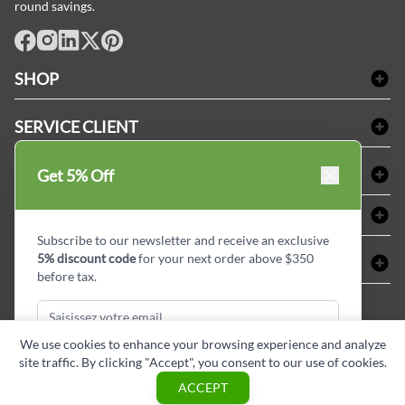
round savings.
facebook
Instagram
LinkedIn
X
Pinterest
SHOP
Linge de bain
SERVICE CLIENT
Produits d'accueil & Fournitures pour chambre d'invités
Delivery
Nappes & serviettes de table
ACHETER CHEZ LINEN PLUS
Get 5% Off
FAQs
Fournitures de conciergerie
Politique d'alignement des prix
Refund & Return
ABOUT LINEN PLUS
Fournitures médicales
Options de paiement
Termes & conditions
Subscribe to our newsletter and receive an exclusive
Fournitures dentaires
Profil d'entreprise
5% discount code
for your next order above $350
CONNECTER
Plan de site
Équipements de sécurité industrielle
Privacy Policy
before tax.
MDEL#
Avis
Contactez-nous
15409
Blogue d'initiés de style
We use cookies to enhance your browsing experience and analyze
site traffic. By clicking "Accept", you consent to our use of cookies.
Subscribe & Get Discount
ACCEPT
Copyright © Linen Plus inc. All rights reserved.