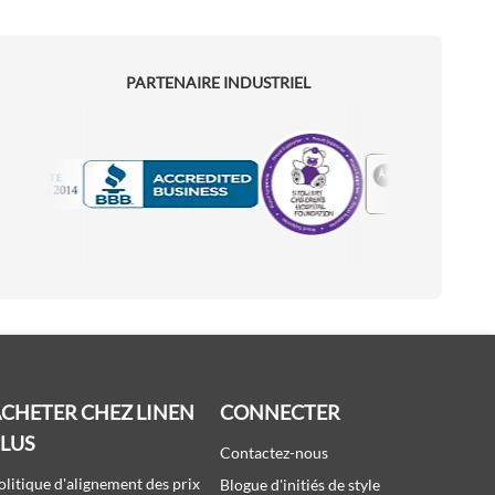
PARTENAIRE INDUSTRIEL
Motorola
Accredited Manufacturer
CHETER CHEZ LINEN
CONNECTER
PLUS
Contactez-nous
olitique d'alignement des prix
Blogue d'initiés de style