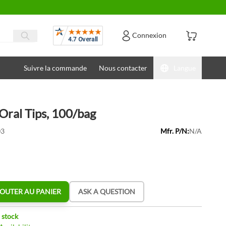
Avis
Connexion
Suivre la commande
Nous contacter
Langue
Oral Tips, 100/bag
03
Mfr. P/N:
N/A
OUTER AU PANIER
ASK A QUESTION
 stock