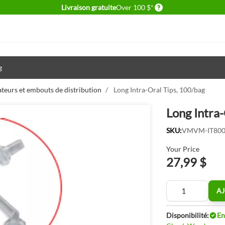
Delivery conditions
Livraison gratuite
Over 100 $*
g
teurs et embouts de distribution
/
Long Intra-Oral Tips, 100/bag
Long Intra-
SKU:
VMVM-IT80
Your Price
27,99 $
Quantité
AJ
Disponibilité:
En