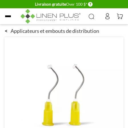
Delivery conditions
Livraison gratuite
Over 100 $*
Allez au contenu
<
Applicateurs et embouts de distribution