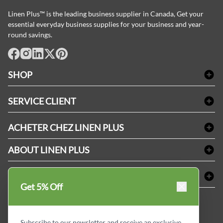
Linen Plus™ is the leading business supplier in Canada, Get your
essential everyday business supplies for your business and year-
round savings.
facebook
Instagram
LinkedIn
X
Pinterest
SHOP
Linge de bain
SERVICE CLIENT
Produits d'accueil & Fournitures pour chambre d'invités
Delivery
Nappes & serviettes de table
ACHETER CHEZ LINEN PLUS
FAQs
Fournitures de conciergerie
Politique d'alignement des prix
Refund & Return
ABOUT LINEN PLUS
Fournitures médicales
Options de paiement
Termes & conditions
Fournitures dentaires
Profil d'entreprise
CONNECTER
Plan de site
Équipements de sécurité industrielle
Privacy Policy
Get 5% Off
MDEL#
Avis
Contactez-nous
15409
Blogue d'initiés de style
Subscribe to our newsletter and receive an exclusive