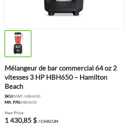
Mélangeur de bar commercial 64 oz 2
vitesses 3 HP HBH650 – Hamilton
Beach
SKU:
NWC-HBH650
Mfr. P/N:
HBH650
Your Price
1 430,85 $
/ CHACUN