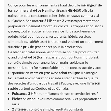
Conçu pour les environnements à haut débit, le
mélangeur de
bar commercial 64 oz Hamilton Beach HBH650
offre la
puissance et la constance recherchées en
usage commercial
au Québec. Son moteur
3 HP
et ses
2 vitesses
permettent de
préparer rapidement smoothies, cocktails, frappés et boissons
glacées, tout en soutenant un service fluide aux heures de
pointe. Idéal pour les bars, restaurants, hôtels, services
alimentaires, cafétérias et traiteurs qui veulent un équipement
durable à
prix de gros
et prêt pour la production.
Ce blender professionnel est optimisé pour la productivité :
grand pichet
64 oz
(format parfait pour portions multiples),
contrôle simple pour une prise en main rapide par le
personnel, et performance fiable pour le concassage de glace.
Disponible en
vente en gros
avec
achat en ligne
, il s’intègre
facilement à vos opérations et aide à standardiser la qualité
des recettes d’un quart de travail à l’autre, avec une
livraison
rapide
partout au Québec et au Canada.
Puissance 3 HP
pour mélanges denses et service intensif
Pichet 64 oz
pour volumes commerciaux et préparation en
série
2 vitesses
: contrôle simple, résultats constants