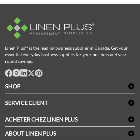
Linen Plus™ is the leading business supplier in Canada, Get your
essential everyday business supplies for your business and year-
round savings.
facebook
Instagram
LinkedIn
X
Pinterest
SHOP
Linge de bain
SERVICE CLIENT
Produits d'accueil & Fournitures pour chambre d'invités
Delivery
Nappes & serviettes de table
ACHETER CHEZ LINEN PLUS
FAQs
Fournitures de conciergerie
Politique d'alignement des prix
Refund & Return
ABOUT LINEN PLUS
Fournitures médicales