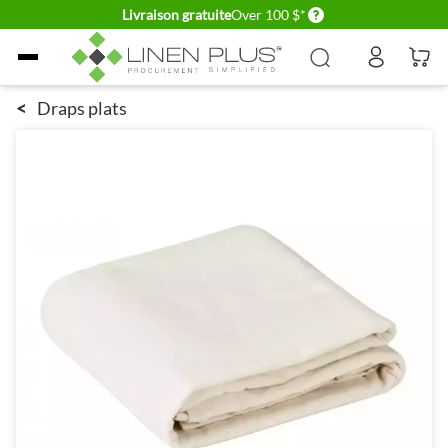
Delivery conditions
Livraison gratuite
Over 100 $*
Allez au contenu
<
Draps plats