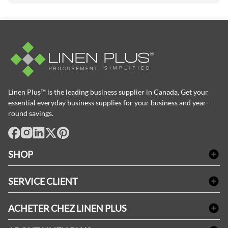
Linen Plus™ is the leading business supplier in Canada, Get your
essential everyday business supplies for your business and year-
round savings.
facebook
Instagram
LinkedIn
X
Pinterest
SHOP
Linge de bain
SERVICE CLIENT
Produits d'accueil & Fournitures pour chambre d'invités
Delivery
Nappes & serviettes de table
ACHETER CHEZ LINEN PLUS
FAQs
Fournitures de conciergerie
Politique d'alignement des prix