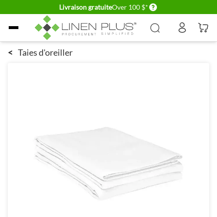
Delivery conditions
Livraison gratuite
Over 100 $*
Allez au contenu
<
Taies d'oreiller