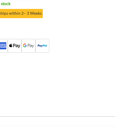
 stock
ships within 2– 3 Weeks