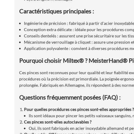
Caractéristiques principales :
Ingénierie de précision : fabriqué à partir d'acier inoxydabl
Conception extra délicate : idéale pour les procédures comp
Conseils dentelés : assurent une prise sécuritaire sur les tis
Mécanisme de verrouillage à cliquet : assure une pression et
Application polyvalente : convient à diverses procédures mé
Pourquoi choisir Miltex® ? MeisterHand® Pi
Ces pinces sont reconnues pour leur qualité et leur fiabilité e
procédures où la précision est primordiale. La poignée ergonomi
prolongée. Fabriqués en Allemagne, ils répondent à des normes 
Questions fréquemment posées (FAQ) :
Pour quelles procédures ces pinces sont-elles appropriées ?
Ils sont idéaux pour pincer les petits vaisseaux sanguins, 
Ces pinces sont-elles autoclavables ?
Oui, ils sont fabriqués en acier inoxydable allemand et pe