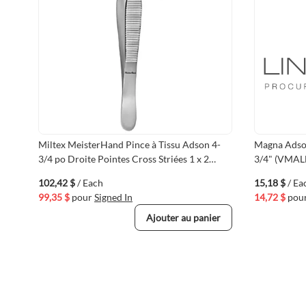
Miltex MeisterHand Pince à Tissu Adson 4-
Magna Adson
3/4 po Droite Pointes Cross Striées 1 x 2
3/4" (VMA
Dents
102,42 $
/ Each
15,18 $
/ Ea
99,35 $
pour
Signed In
14,72 $
pou
Ajouter au panier