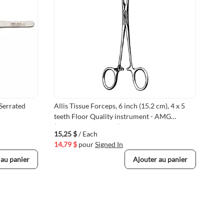
 Serrated
Allis Tissue Forceps, 6 inch (15.2 cm), 4 x 5
Mil
teeth Floor Quality instrument - AMG
wit
(VMAMG572230-FL)
(VM
15,25 $
/ Each
72,
14,79 $
pour
Signed In
69,
 au panier
Ajouter au panier