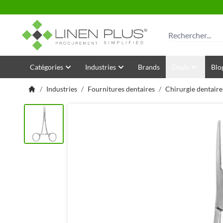
Allez au contenu
Rechercher
Catégories
Industries
Brands
Deals
Blo
/
Industries
/
Fournitures dentaires
/
Chirurgie dentaire