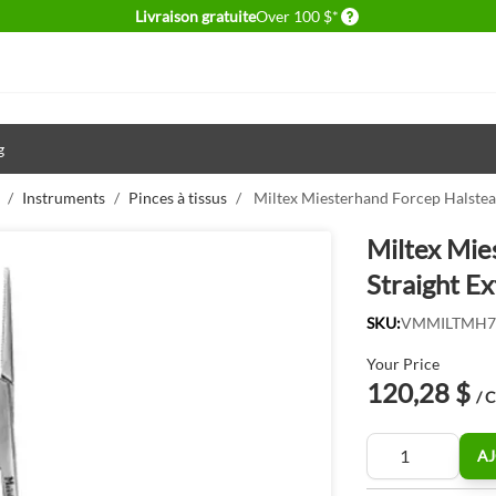
Delivery conditions
Livraison gratuite
Over 100 $*
g
/
Instruments
/
Pinces à tissus
/
Miltex Miesterhand Forcep Halste
Miltex Mie
Straight E
SKU:
VMMILTMH7
Your Price
120,28 $
/ 
Quantité
AJ