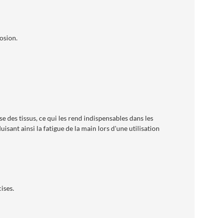
osion.
e des tissus, ce qui les rend indispensables dans les
sant ainsi la fatigue de la main lors d'une utilisation
ises.