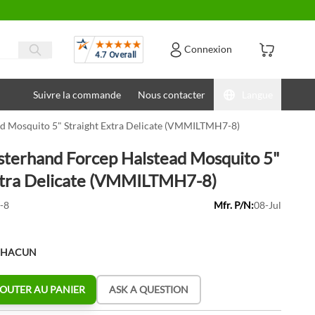
Avis
Connexion
Suivre la commande
Nous contacter
Langue
ad Mosquito 5" Straight Extra Delicate (VMMILTMH7-8)
sterhand Forcep Halstead Mosquito 5"
xtra Delicate (VMMILTMH7-8)
-8
Mfr. P/N:
08-Jul
CHACUN
OUTER AU PANIER
ASK A QUESTION