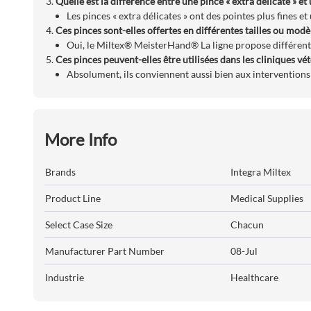
Quelle est la différence entre une pince « extra délicate » et
Les pinces « extra délicates » ont des pointes plus fines e
Ces pinces sont-elles offertes en différentes tailles ou modè
Oui, le Miltex® MeisterHand® La ligne propose différente
Ces pinces peuvent-elles être utilisées dans les cliniques vét
Absolument, ils conviennent aussi bien aux interventions
More Info
Brands
Integra Miltex
Product Line
Medical Supplies
Select Case Size
Chacun
Manufacturer Part Number
08-Jul
Industrie
Healthcare