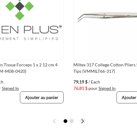
 Tissue Forceps 1 x 2 12 cm 4
Miltex 317 College Cotton Pliers
LM-M08-0420)
Tips (VMMILT66-317)
ch
79,19 $
/ Each
r
Signed In
76,81 $
pour
Signed In
Ajouter au panier
Ajouter