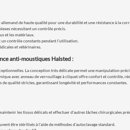
e allemand de haute qualité pour une durabilité et une résistance à la corr
lexes nécessitant un contrôle précis.
sus et les matériaux.
 un contrôle constants pendant l'utilisation.
dicales et vétérinaires.
nce anti-moustiques Halsted :
xceptionnelles. La conception très délicate permet une manipulation précis
que avec anneau de verrouillage à cliquet offre confort et contrôle, rédui
de qualité strictes, garantissant longévité et performances constantes.
maintenir les tissus délicats et effectuer d'autres tâches chirurgicales préc
uvent être stérilisés à l'aide de méthodes d'autoclavage standard.