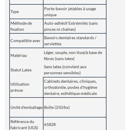
Porte-bavoir jetables à usage
Type
unique
Méthode de
Auto-adhésif Extrémités (sans
fixation
pinces ni chaînes)
Bavoirs dentaires standards /
Compatible avec
serviettes
Léger, souple, non tissé/à base de
Matériau
fibres (sans latex)
Sans latex (convient aux
Statut Latex
personnes sensibles)
Cabinets dentaires, cliniques,
Utilisation
orthodontie, postes d'hygiène
prévue
dentaire, esthétique médicale
Unité d'emballage
Boîte (250/bx)
Référence du
65828
fabricant (UGS)