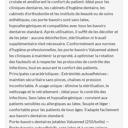
croisée et améliorant le confort du patient. Idéal pour les
cliniques dentaires, les cabinets d'hygiène dentaire, les
cabinets d'orthodontie et les instituts de beauté ou de soins
esthétiques, ces porte-bavoirs sont sans latex,
hypoallergéniques et compatibles avec tous les bavoirs
dentaires standard. Après utilisation, il suffit de les décoller et
de les jeter : aucune désinfection, stérilisation ni travail
supplémentaire n’est nécessaire. Conformément aux normes
d’hygiène professionnelles, les porte-bavoirs Valuemed ​​aident
les cliniques à maintenir la propreté, à optimiser la rotation
des fauteuils et à respecter les protocoles de contrôle des
infections, tout en assurant le confort des patients.
Principales caractéristiques : Extrémités autoadhésives :
maintien sécuritaire sans pinces, chaînes ni pression
inconfortable. À usage unique : élimine la stérilisation, le
nettoyage et le retraitement ; idéal pour le contrôle des
infections. Sans latex et hypoallergénique : convient aux
patients sensibles ou allergiques au latex. Souple et léger :
confortable pour les patients de tous âges. S'adapte facilement
aux bavoirs dentaires standard.
Porte-bavoirs dentaires jetables Valuemed ​​​​(250/boîte) —
Porte-bavoirs autoadhésifs, sans latex et à usage unique.