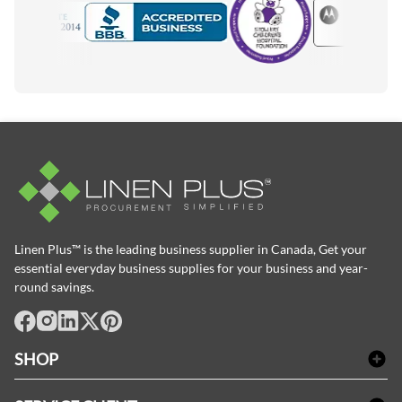
Motorola
Accredited Manufacturer
Linen Plus™ is the leading business supplier in Canada, Get your
essential everyday business supplies for your business and year-
round savings.
facebook
Instagram
LinkedIn
X
Pinterest
SHOP
Linge de bain