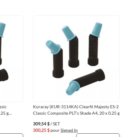
ssic
Kuraray (KUR-3114KA) Clearfil Majesty ES-2
Kur
.25 g
Classic Composite PLT's Shade A4, 20 x 0.25 g
Cla
309,54 $
/ SET
194
300,25 $
pour
Signed In
188