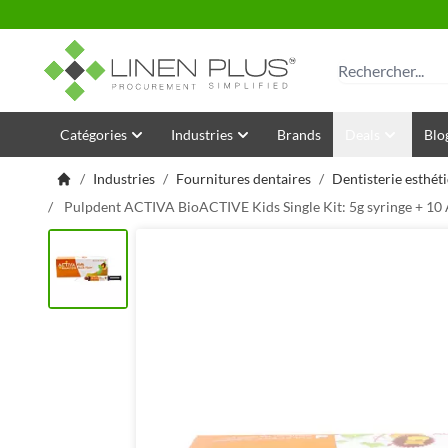
Allez au contenu
Rechercher
Catégories
Industries
Brands
Deals
Blo
/
Industries
/
Fournitures dentaires
/
Dentisterie esthét
/
Pulpdent ACTIVA BioACTIVE Kids Single Kit: 5g syringe + 10 