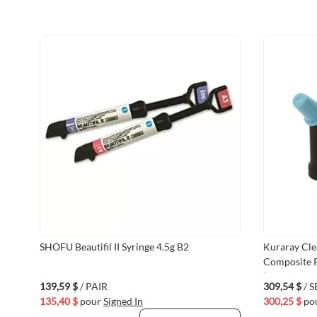
SHOFU Beautifil II Syringe 4.5g B2
Kuraray Clea
Composite P
(VMKUR-31
139,59 $
/ PAIR
309,54 $
/ S
135,40 $
pour
Signed In
300,25 $
po