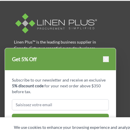
Linen Plus™ is the leading business supplier in
Canada, Get your essential everyday business
supplies for your business and year-round
Get 5% Off
savings.
facebook
Instagram
LinkedIn
X
Pinterest
Subscribe to our newsletter and receive an exclusive
5% discount code
for your next order above $350
before tax.
Subscribe & Get Discount
We use cookies to enhance your browsing experience and analyze si
Copyright © Linen Plus inc. All rights reserved.