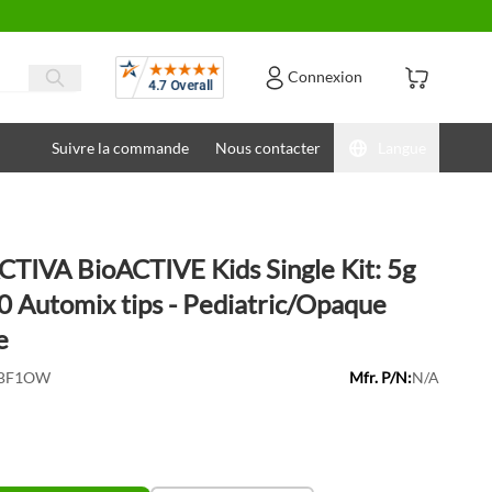
Avis
Connexion
Suivre la commande
Nous contacter
Langue
CTIVA BioACTIVE Kids Single Kit: 5g
10 Automix tips - Pediatric/Opaque
e
BF1OW
Mfr. P/N:
N/A