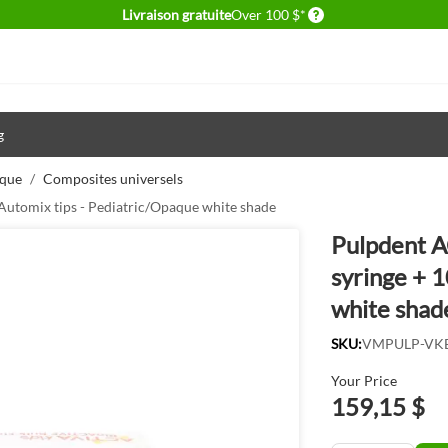
Delivery conditions
Livraison gratuite
Over 100 $*
g
ique
/
Composites universels
Automix tips - Pediatric/Opaque white shade
Pulpdent A
syringe + 
white shad
SKU:
VMPULP-VK
Your Price
159,15 $