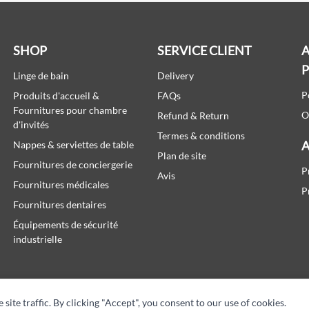
SHOP
SERVICE CLIENT
A
Linge de bain
Delivery
P
Produits d'accueil &
FAQs
Fournitures pour chambre
O
Refund & Return
d'invités
Termes & conditions
A
Nappes & serviettes de table
Plan de site
Fournitures de conciergerie
P
Avis
Fournitures médicales
P
Fournitures dentaires
Équipements de sécurité
industrielle
te traffic. By clicking "Accept", you consent to our use of cookies.