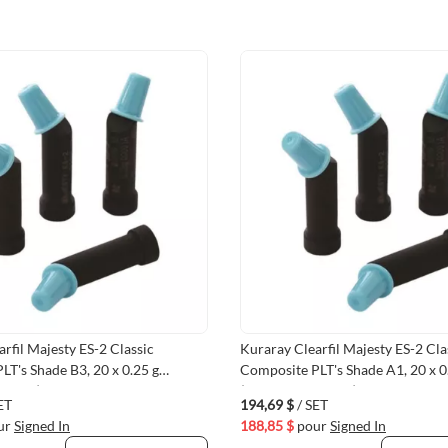
rfil Majesty ES-2 Classic
Kuraray Clearfil Majesty ES-2 Cla
LT's Shade B3, 20 x 0.25 g
Composite PLT's Shade A1, 20 x 0
18KA)
(VMKUR-3110KA)
ET
194,69 $
/ SET
ur
Signed In
188,85 $
pour
Signed In