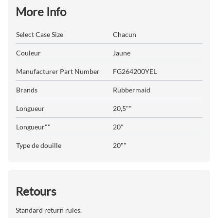
More Info
Select Case Size
Chacun
Couleur
Jaune
Manufacturer Part Number
FG264200YEL
Brands
Rubbermaid
Longueur
20,5""
Longueur""
20"
Type de douille
20""
Retours
Standard return rules.