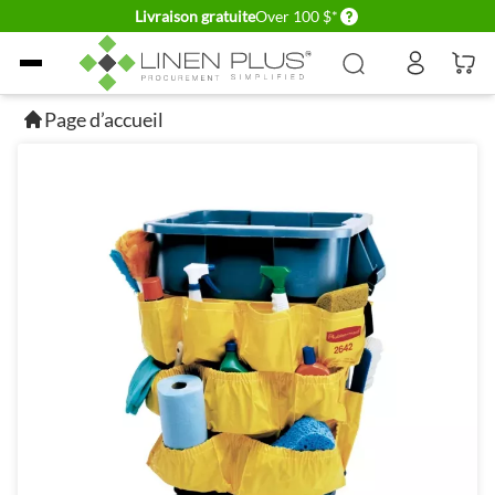
Delivery conditions
Livraison gratuite
Over 100 $*
Allez au contenu
Page d’accueil