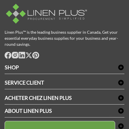
Linen Plus™ is the leading business supplier in Canada, Get your
essential everyday business supplies for your business and year-
round savings.
facebook
Instagram
LinkedIn
X
Pinterest
SHOP
Linge de bain
SERVICE CLIENT
Produits d'accueil & Fournitures pour chambre d'invités
Delivery
Nappes & serviettes de table
ACHETER CHEZ LINEN PLUS
FAQs
Fournitures de conciergerie
Politique d'alignement des prix
Refund & Return
ABOUT LINEN PLUS
Fournitures médicales
Options de paiement
Termes & conditions
Fournitures dentaires
Profil d'entreprise
CONNECTER
Plan de site
Équipements de sécurité industrielle