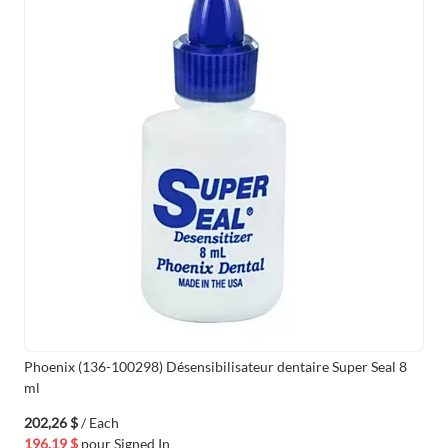
Phoenix (136-100298) Désensibilisateur dentaire Super Seal 8
ml
202,26 $
/ Each
196,19 $
pour
Signed In