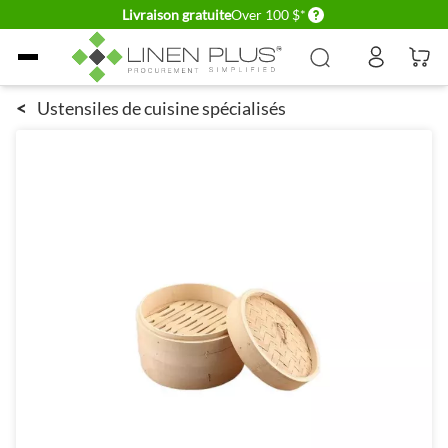
Delivery conditions
Livraison gratuite
Over 100 $*
Allez au contenu
<
Ustensiles de cuisine spécialisés