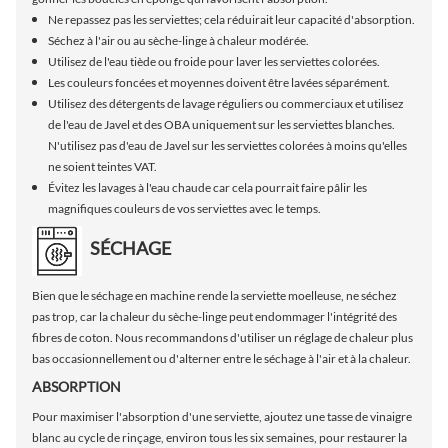
Ne repassez pas les serviettes; cela réduirait leur capacité d'absorption.
Séchez à l'air ou au sèche-linge à chaleur modérée.
Utilisez de l'eau tiède ou froide pour laver les serviettes colorées.
Les couleurs foncées et moyennes doivent être lavées séparément.
Utilisez des détergents de lavage réguliers ou commerciaux et utilisez
de l'eau de Javel et des OBA uniquement sur les serviettes blanches.
N'utilisez pas d'eau de Javel sur les serviettes colorées à moins qu'elles
ne soient teintes VAT.
Évitez les lavages à l'eau chaude car cela pourrait faire pâlir les
magnifiques couleurs de vos serviettes avec le temps.
SÉCHAGE
Bien que le séchage en machine rende la serviette moelleuse, ne séchez
pas trop, car la chaleur du sèche-linge peut endommager l'intégrité des
fibres de coton. Nous recommandons d'utiliser un réglage de chaleur plus
bas occasionnellement ou d'alterner entre le séchage à l'air et à la chaleur.
ABSORPTION
Pour maximiser l'absorption d'une serviette, ajoutez une tasse de vinaigre
blanc au cycle de rinçage, environ tous les six semaines, pour restaurer la