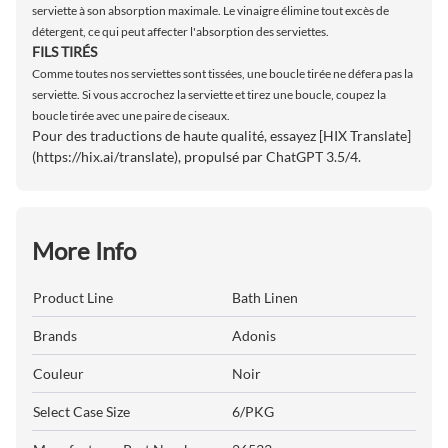
serviette à son absorption maximale. Le vinaigre élimine tout excès de
détergent, ce qui peut affecter l'absorption des serviettes.
FILS TIRÉS
Comme toutes nos serviettes sont tissées, une boucle tirée ne défera pas la
serviette. Si vous accrochez la serviette et tirez une boucle, coupez la
boucle tirée avec une paire de ciseaux.
Pour des traductions de haute qualité, essayez [HIX Translate]
(https://hix.ai/translate), propulsé par ChatGPT 3.5/4.
More Info
Product Line
Bath Linen
Brands
Adonis
Couleur
Noir
Select Case Size
6/PKG