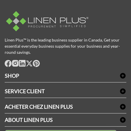
Linen Plus™ is the leading business supplier in Canada, Get your
essential everyday business supplies for your business and year-
round savings.
facebook
Instagram
LinkedIn
X
Pinterest
SHOP
Linge de bain
SERVICE CLIENT
Produits d'accueil & Fournitures pour chambre d'invités
Delivery
Nappes & serviettes de table
ACHETER CHEZ LINEN PLUS
FAQs
Fournitures de conciergerie
Politique d'alignement des prix
Refund & Return
ABOUT LINEN PLUS
Fournitures médicales
Options de paiement
Termes & conditions
Fournitures dentaires
Profil d'entreprise