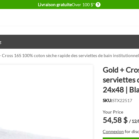
Delivery conditions
Livraison gratuite
Over 100 $*
g
 Cross 16S 100% coton sèche rapide des serviettes de bain institutionnels
Gold + Cro
serviettes 
24x48 | Bl
SKU:
STX22517
Your Price
54,58 $
/ 12
Connexion
for dis