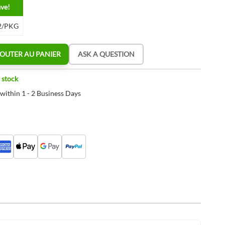
ave!
2/PKG
OUTER AU PANIER
ASK A QUESTION
 stock
 within 1 - 2 Business Days