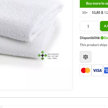
Buy more to s
10+
51,85 $
/1
Quantité
AJ
Disponibilité:
En
This product ships