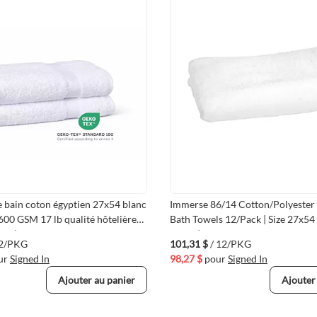
e bain coton égyptien 27x54 blanc
Immerse 86/14 Cotton/Polyester 
600 GSM 17 lb qualité hôtelière
Bath Towels 12/Pack | Size 27x54
by | Breeze
lbs/dz | White
12/PKG
101,31 $
/ 12/PKG
ur
Signed In
98,27 $
pour
Signed In
Ajouter au panier
Ajouter