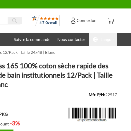
Avis
Connexion
Suivre la commande
Nous contacter
Langue
 12/Pack | Taille 24x48 | Blanc
ss 16S 100% coton sèche rapide des
de bain institutionnels 12/Pack | Taille
anc
Mfr. P/N:
22517
/PKG
-3%
count