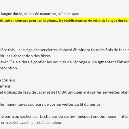
e longue durée, salons de manucure, salle de sport
tilisation conçues pour les hôpitaux, les établissements de soins de longue durée, e
mière fois. Le lavage des serviettes d'abord éliminera tous les finis de fa
réduira l'absorption des fibres.
laver. Cela aidera à gonfler les boucles de l'éponge qui augmentent l'absor
absorption.
e couleur.
rément.
 utilisez de l'eau de Javel et de l'OBA uniquement sur les serviettes blanch
 les magnifiques couleurs de vos serviettes au fil du temps.
 ne pas trop sécher, car la chaleur du sèche-lingepeut endommager l'inté
ntre séchage à l'air et à la chaleur.