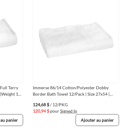
Full Terry
Immerse 86/14 Cotton/Polyester Dobby
Imm
 |Weight 14
Border Bath Towel 12/Pack | Size 27x54 |
Bat
White
Com
124,68 $
/ 12/PKG
83,
120,94 $
pour
Signed In
81,
 au panier
Ajouter au panier