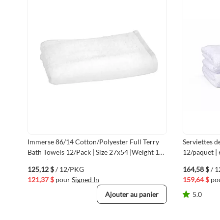
Immerse 86/14 Cotton/Polyester Full Terry
Serviettes d
Bath Towels 12/Pack | Size 27x54 |Weight 17
12/paquet | 
lbs/dz | White
bordure dob
125,12 $
/ 12/PKG
164,58 $
/ 
121,37 $
pour
Signed In
159,64 $
po
Ajouter au panier
5.0