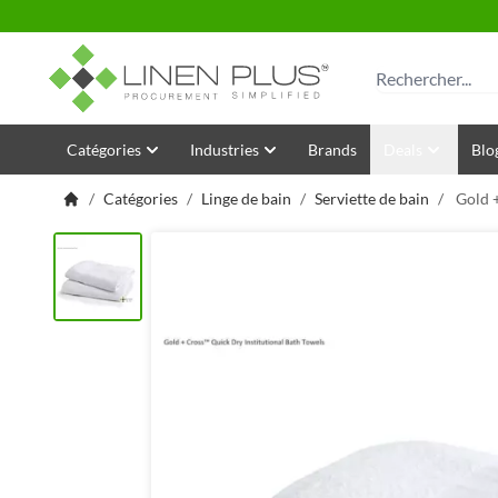
Allez au contenu
Rechercher
Catégories
Industries
Brands
Deals
Blo
/
Catégories
/
Linge de bain
/
Serviette de bain
/
Gold +