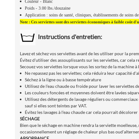
Couleur - Blanc
Poids - 3.00 lbs./douzaine
Application : soins de santé, cliniques, établissements de soins d
Note : Ces serviettes sont des serviettes économiques à faible coût d'u
Instructions d'entretien:
Lavez et séchez vos serviettes avant de les utiliser pour la pre
Évitez d'utiliser des assouplissants sur les serviettes, car cela 
Secouez vos serviettes lorsque vous les sortez de la machine à 
Ne repassez pas les serviettes; cela réduira leur capacité d'
Séchez à la ligne ou à basse température
Utilisez de l'eau chaude ou froide pour laver les serviettes d
Les couleurs foncées et moyennes doivent être lavées sépa
Utilisez des détergents de lavage réguliers ou commerciaux et
sauf si elles sont teintes par VAT.
Évitez les lavages à l'eau chaude car cela pourrait décolorer
SÉCHAGE
Bien que le séchage en machine rendra la serviette moelleuse,
occasionnellement un réglage de chaleur plus bas oud'alterner e
ABSORBANCE