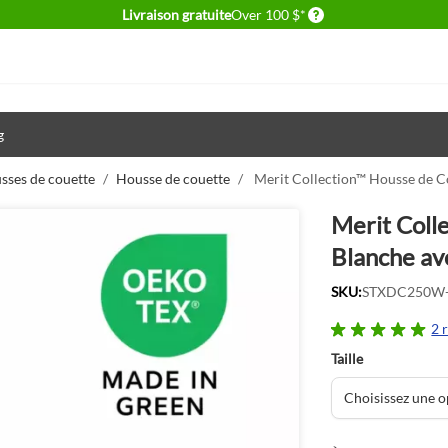
Delivery conditions
Livraison gratuite
Over 100 $*
g
sses de couette
/
Housse de couette
/
Merit Collection™ Housse de C
Merit Coll
Blanche av
SKU:
STXDC250W
2 
Taille