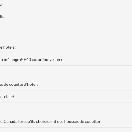
su
lis
es hôtels?
 un mélange 60/40 coton/polyester?
es de couette d’hôtel?
erciale?
au Canada lorsqu’ils choisissent des housses de couette?