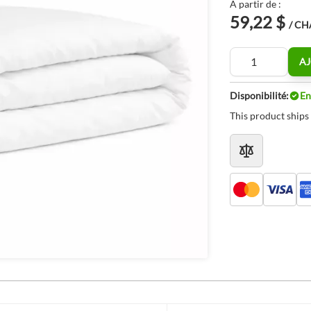
À partir de :
59,22 $
/ C
Quantité
AJ
Disponibilité:
En
This product ships