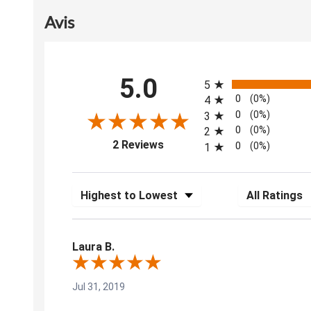
Avis
All ratings
5.0
5
0
(0%)
4
0
(0%)
3
0
(0%)
2
(opens in a new tab)
2 Reviews
0
(0%)
1
Sort Reviews
Filter Reviews b
Laura B.
Jul 31, 2019