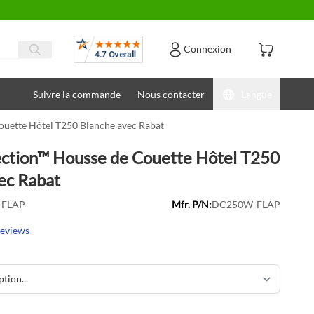
Avis
Connexion
Suivre la commande
Nous contacter
Langue
ouette Hôtel T250 Blanche avec Rabat
ection™ Housse de Couette Hôtel T250
ec Rabat
-FLAP
Mfr. P/N:
DC250W-FLAP
reviews