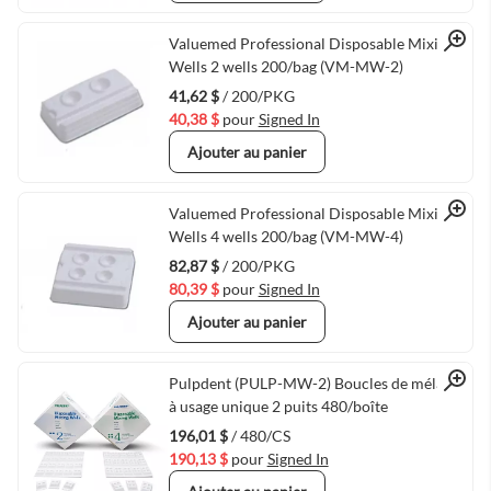
Quick View
Valuemed Professional Disposable Mixing
Wells 2 wells 200/bag (VM-MW-2)
41,62 $
/ 200/PKG
40,38 $
pour
Signed In
Ajouter au panier
Quick View
Valuemed Professional Disposable Mixing
Wells 4 wells 200/bag (VM-MW-4)
82,87 $
/ 200/PKG
80,39 $
pour
Signed In
Ajouter au panier
Quick View
Pulpdent (PULP-MW-2) Boucles de mélange
à usage unique 2 puits 480/boîte
196,01 $
/ 480/CS
190,13 $
pour
Signed In