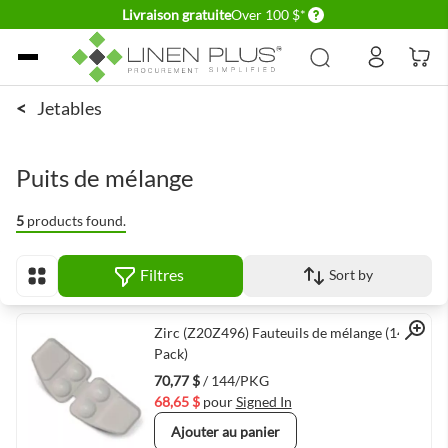
Delivery conditions
Livraison gratuite
Over 100 $*
Allez au contenu
<
Jetables
Puits de mélange
5
products found.
Filtres
Sort by
Afficher en
Quick View
Zirc (Z20Z496) Fauteuils de mélange (144
Pack)
70,77 $
/ 144/PKG
68,65 $
pour
Signed In
Ajouter au panier