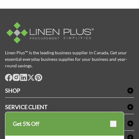
Linen Plus™ is the leading business supplier in Canada, Get your
essential everyday business supplies for your business and year-
round savings.
facebook
Instagram
LinkedIn
X
Pinterest
SHOP
Linge de bain
SERVICE CLIENT
Produits d'accueil & Fournitures pour chambre d'invités
Delivery
Nappes & serviettes de table
ACHETER CHEZ LINEN PLUS
Get 5% Off
FAQs
Fournitures de conciergerie
Politique d'alignement des prix
Refund & Return
ABOUT LINEN PLUS
Fournitures médicales