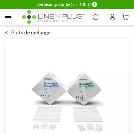
Delivery conditions
Livraison gratuite
Over 100 $*
Allez au contenu
<
Puits de mélange