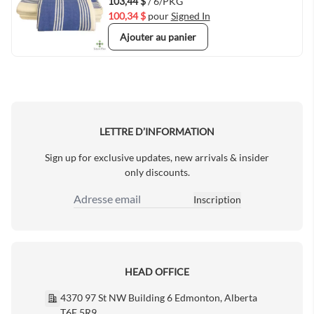
103,44 $
/ 6/PKG
100,34 $
pour
Signed In
Ajouter au panier
LETTRE D’INFORMATION
Sign up for exclusive updates, new arrivals & insider
only discounts.
Inscription
Adresse email
HEAD OFFICE
4370 97 St NW Building 6 Edmonton, Alberta
T6E 5R9