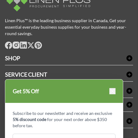
Linen Plus™ is the leading business supplier in Canada, Get your
essential everyday business supplies for your business and year-
round savings.
facebook
Instagram
LinkedIn
X
Pinterest
SHOP
Linge de bain
SERVICE CLIENT
Produits d'accueil & Fournitures pour chambre d'invités
Delivery
Nappes & serviettes de table
ACHETER CHEZ LINEN PLUS
Get 5% Off
FAQs
Fournitures de conciergerie
Politique d'alignement des prix
Refund & Return
ABOUT LINEN PLUS
Fournitures médicales
Options de paiement
Termes & conditions
Subscribe to our newsletter and receive an exclusive
Fournitures dentaires
Profil d'entreprise
5% discount code
for your next order above $350
CONNECTER
Plan de site
Équipements de sécurité industrielle
Privacy Policy
before tax.
MDEL#
Avis
Contactez-nous
15409