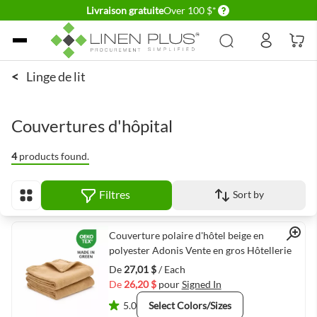
Delivery conditions
Livraison gratuite
Over 100 $*
Allez au contenu
<
Linge de lit
Couvertures d'hôpital
4
products found.
Filtres
Sort by
Afficher en
Quick View
Couverture polaire d'hôtel beige en
polyester Adonis Vente en gros Hôtellerie
De
27,01 $
/ Each
De
26,20 $
pour
Signed In
5.0
Select Colors/Sizes