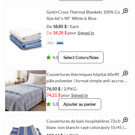
Quick View
Gold+Cross Thermal Blankets 100% Cotton
Size 66"x 90" White & Blue
De
18,85 $
/ Each
De
18,28 $
pour
Signed In
4.0
Select Colors/Sizes
Quick View
Couvertures thermiques hôpital 60x90 bleu
pâle polyester | format simple anti-accroc
paquet 2 | Gold+Cross par Linen Plus™
76,50 $
/ 2/PKG
74,21 $
pour
Signed In
5.0
Ajouter au panier
Quick View
Couvertures de bain hospitalières 72x100
blanc non blanchi rayé coton/poly 55/45 |
paquet de 6 | Gold + Cross par Linen Plus™