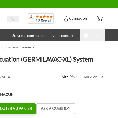
Avis
Connexion
Suivre la commande
Nous contacter
Langue
L) System Cleaner 2L
acuation (GERMILAVAC-XL) System
VAC-XL
Mfr. P/N:
GERMILAVAC-XL
CHACUN
OUTER AU PANIER
ASK A QUESTION