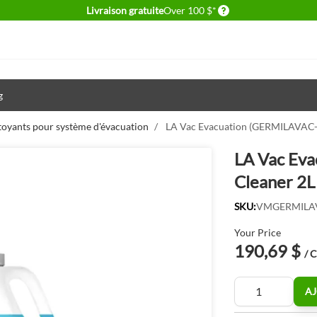
Delivery conditions
Livraison gratuite
Over 100 $*
g
toyants pour système d'évacuation
/
LA Vac Evacuation (GERMILAVAC-X
LA Vac Ev
Cleaner 2L
SKU:
VMGERMILA
Your Price
190,69 $
/ 
Quantité
AJ