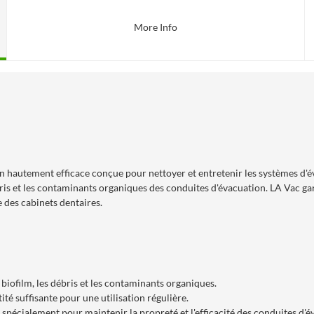
More Info
n hautement efficace conçue pour nettoyer et entretenir les systèmes d'év
ris et les contaminants organiques des conduites d'évacuation. LA Vac ga
e des cabinets dentaires.
iofilm, les débris et les contaminants organiques.
té suffisante pour une utilisation régulière.
spécialement pour maintenir la propreté et l'efficacité des conduites d'é