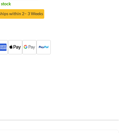
 stock
ships within 2– 3 Weeks