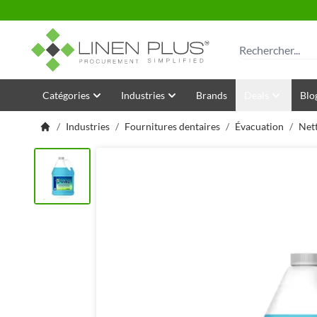
Allez au contenu
Rechercher
Catégories
Industries
Brands
Deals
Blo
/
Industries
/
Fournitures dentaires
/
Évacuation
/
Net