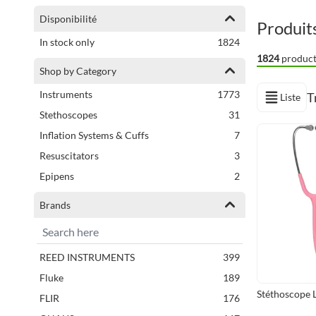
Affiner les options
Disponibilité
Produit
articles
In stock only
1824
1824
product
Shop by Category
articles
Instruments
1773
T
Liste
Afficher en
articles
Stethoscopes
31
Next Page
articles
Inflation Systems & Cuffs
7
articles
Resuscitators
3
articles
Epipens
2
Brands
articles
REED INSTRUMENTS
399
articles
Fluke
189
Stéthoscope L
articles
FLIR
176