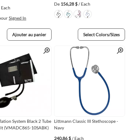
De
156,28 $
/ Each
/ Each
pour
Signed In
Ajouter au panier
Select Colors/Sizes
Quick View
Quick View
flation System Black 2 Tube
Littmann Classic III Stethoscope -
ult (VMADC865-10SABK)
Navy
240,86 $
/ Each