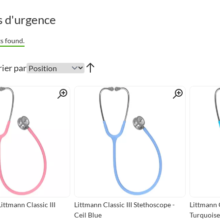
s d'urgence
s found.
rier par
Quick View
Quick View
ittmann Classic III
Littmann Classic III Stethoscope -
Littmann C
Ceil Blue
Turquoise