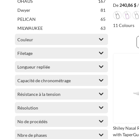
articles
OHAUS
167
De
240,86 $
articles
Dwyer
81
articles
PELICAN
65
11
Colours
articles
MILWAUKEE
63
articles
BIOS
55
Couleur
articles
Amprobe
34
Filetage
articles
DEWALT
33
articles
Trumeter
25
Longueur repliée
articles
MOBB Home Healthcare
21
Capacité de chronométrage
articles
Baker
20
articles
Kilotech
19
Résistance à la tension
articles
KLEIN TOOLS
18
Résolution
articles
Pesola
17
articles
Bosch
15
No de procédés
articles
ENCON
13
Shiley Nasal
with TaperGu
Nbre de phases
articles
STARRETT
12