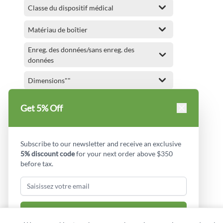
Classe du dispositif médical
articles
Glenwood Laboratories
2
articles
AMG Medical
2
Matériau de boîtier
articles
Monarch
2
Enreg. des données/sans enreg. des
articles
Airflow
2
données
articles
Criterion
2
Dimensions""
articles
Megger
2
articles
Tramex
2
Diamètre de cadran
Get 5% Off
articles
Dakota
2
Configuration
article
STREAMLIGHT
1
article
BEL-ART
1
Subscribe to our newsletter and receive an exclusive
Matériau
5% discount code
for your next order above $350
article
KING CANADA
1
before tax.
Certification(s):
article
MAKITA
1
article
CLARKSON OSBORN
1
Approbations
article
FILL-RITE
1
Subscribe & Get Discount
Quantité de morceaux
article
SHARP
1