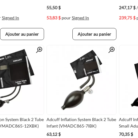
55,50 $
247,17 $
r
Signed In
53,83 $
pour
Signed In
239,75 $
Ajouter au panier
Ajouter au panier
Quick View
Quick View
ion System Black 2 Tube
Adcuff Inflation System Black 2 Tube
Adcuff In
 (VMADC865-12XBK)
Infant (VMADC865-7IBK)
Small Ad
63,12 $
70,35 $