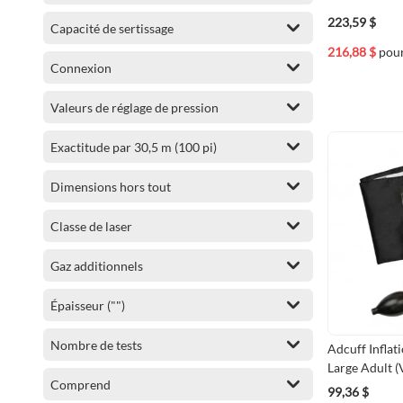
articles
ZIRCON
10
223,59 $
Capacité de sertissage
articles
GPI
9
216,88 $
pou
Connexion
articles
Bacharach
9
articles
Delmhorst Instrument Co.
8
Valeurs de réglage de pression
articles
Dickson
7
Exactitude par 30,5 m (100 pi)
articles
Kyoritsu
7
articles
Johnson
7
Dimensions hors tout
articles
3M
6
articles
Classe de laser
RIDGID
6
articles
Defelsko
6
Gaz additionnels
articles
Hanna Instruments
6
articles
Alnor
6
Épaisseur ("")
articles
Testo
5
Nombre de tests
Adcuff Inflat
articles
Olympic
5
Large Adult
articles
PTC Instruments
5
Comprend
99,36 $