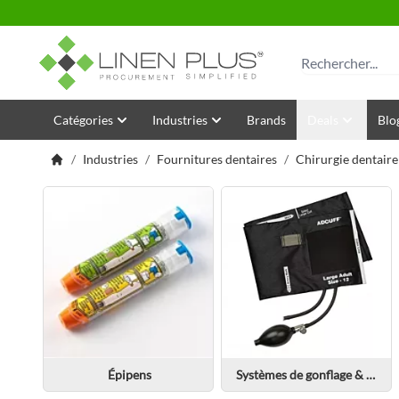
Allez au contenu
Rechercher
Catégories
Industries
Brands
Deals
Blo
/
Industries
/
Fournitures dentaires
/
Chirurgie dentaire
Épipens
Systèmes de gonflage & brassards