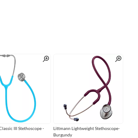
Quick View
Quick View
lassic III Stethoscope -
Littmann Lightweight Stethoscope-
Burgundy