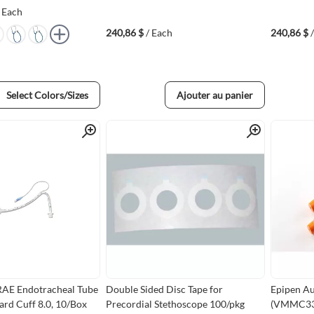
/ Each
240,86 $
/ Each
240,86 $
Ajouter au panier
Select Colors/Sizes
Quick View
Quick View
 RAE Endotracheal Tube
Double Sided Disc Tape for
Epipen Au
ard Cuff 8.0, 10/Box
Precordial Stethoscope 100/pkg
(VMMC33