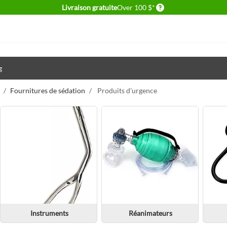
Delivery conditions
Livraison gratuite
Over 100 $*
g
/
Fournitures de sédation
/
Produits d'urgence
Instruments
Réanimateurs